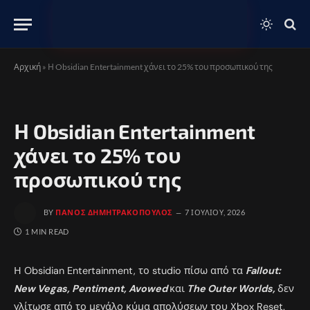
Αρχική
»
Η Obsidian Entertainment χάνει το 25% του προσωπικού της
Η Obsidian Entertainment
χάνει το 25% του
προσωπικού της
BY
ΠΆΝΟΣ ΔΗΜΗΤΡΑΚΌΠΟΥΛΟΣ
7 ΙΟΥΛΊΟΥ, 2026
1 MIN READ
Η Obsidian Entertainment, το studio πίσω από τα
Fallout:
New Vegas, Pentiment, Avowed
και
The Outer Worlds,
δεν
γλίτωσε από το μεγάλο κύμα απολύσεων του Xbox Reset.