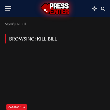
Αρχική
»
Kill Bill
BROWSING:
KILL BILL
GAMING ΝΈΑ