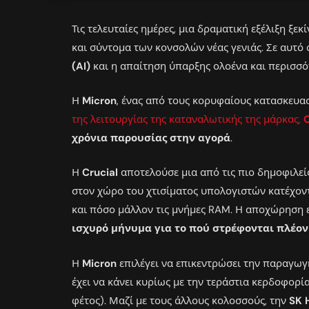
Τις τελευταίες ημέρες, μια δραματική εξέλιξη ξε
και σύντομα των κονσολών νέας γενιάς. Σε αυτό
(AI)
και η απαίτηση ύπαρξης ολοένα και περισσό
Η
Micron
, ένας από τους κορυφαίους κατασκευα
της λειτουργίας της καταναλωτικής της μάρκας,
C
χρόνια παρουσίας στην αγορά
.
Η
Crucial
αποτελούσε μια από τις πιο δημοφιλείς
στον χώρο του χτισίματος υπολογιστών κατέχον
και πόσο μάλλον τις μνήμες RAM. Η αποχώρηση 
ισχυρό μήνυμα για το πού στρέφονται πλέον
Η
Micron
επιλέγει να επικεντρώσει την παραγωγ
έχει να κάνει κυρίως με την τεράστια κερδοφορί
φέτος). Μαζί με τους άλλους κολοσσούς, την
SK 