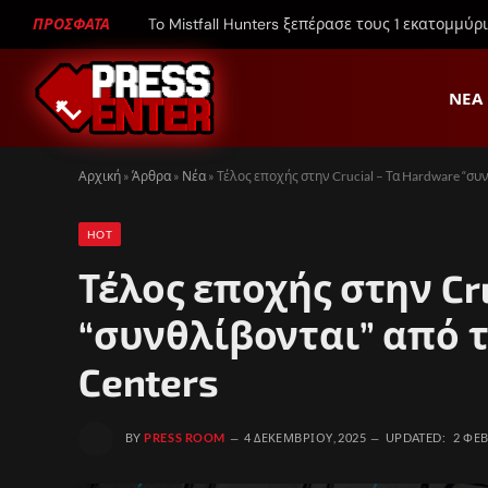
ΠΡΟΣΦΑΤΑ
To Mistfall Hunters ξεπέρασε τους 1 εκατομμύρ
ΝΈΑ
Αρχική
»
Άρθρα
»
Νέα
»
Τέλος εποχής στην Crucial – Τα Hardware “συ
HOT
Τέλος εποχής στην Cru
“συνθλίβονται” από τ
Centers
BY
PRESS ROOM
4 ΔΕΚΕΜΒΡΊΟΥ, 2025
UPDATED:
2 ΦΕΒ