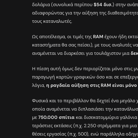
δολάρια (συνολικά περίπου
$54 δισ.
) στην ανά
αδιαφορώντας για την αύξηση της διαθεσιμότη
τους καταναλωτές.
Ως αποτέλεσμα, οι τιμές της
RAM
έχουν ήδη εκτοξ
καταστήματα θα σας πείσει), με τους αναλυτές 
αναμένεται να διαρκέσει για τουλάχιστον μια
δε
Η πίεση αυτή όμως δεν περιορίζεται μόνο στις μ
παραγωγή καρτών γραφικών όσο και σε επεξεργα
λόγια,
η ραγδαία αύξηση στις RAM είναι μόνο
Φυσικά και το περιβάλλον θα δεχτεί ένα μεγάλο 
οποία αναμένεται να διπλασιάσει την κατανάλωσ
με
750.000 σπίτια
και δισεκατομμύρια γαλόνια
τεράστιες εκτάσεις (π.χ. 2.250 στρέμματα για μι
θέσεις εργασίας (π.χ. 500), ενώ παράλληλα οδηγ