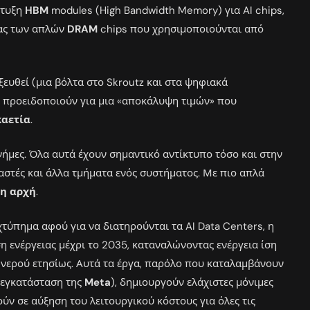
πτυξη
HBM
modules (High Bandwidth Memory) για AI chips,
τας των απλών
DRAM
chips που χρησιμοποιούνται από
ευθεί (μια βόλτα στο Skroutz και στα ψηφιακά
να προειδοποιούν για μια «αποκάλυψη τιμών» που
καετία
.
νήμες. Όλα αυτά έχουν σημαντικό αντίκτυπο τόσο και στην
στές και άλλα τμήματα ενός συστήματος. Με πιο απλά
 η αρχή
.
χτύπημα αφού για να διατηρούνται τα AI Data Centers, η
η ενέργειας μέχρι το 2035, καταναλώνοντας ενέργεια ίση
 νερού ετησίως. Αυτά τα έργα, παρόλο που καταλαμβάνουν
α εγκατάσταση της
Meta
), δημιουργούν ελάχιστες μόνιμες
ούν σε αύξηση του λειτουργικού κόστους για όλες τις