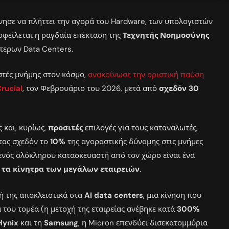
κίνησε να πλήττει την αγορά του Hardware, των υπολογιστών
 οφείλεται η ραγδαία επέκταση της
Τεχνητής Νοημοσύνης
τερων Data Centers.
στές μνήμης στον κόσμο,
ανακοίνωσε την οριστική παύση
rucial
, τον Φεβρουάριο του 2026, μετά από
σχεδόν 30
 και, κυρίως,
προσιτές
επιλογές για τους καταναλωτές,
τας σχεδόν το
10%
της αγοραστικής δύναμης στις μνήμες
ενός ολόκληρου κατασκευαστή από τον χώρο είναι ένα
 τα κίνητρα των μεγάλων εταιρειών
.
ή της αποκλειστικά στα
AI data centers
, μια κίνηση που
α του τομέα (η μετοχή της εταιρείας ανέβηκε κατά
300%
Hynix
και τη
Samsung
, η Micron επενδύει δισεκατομμύρια