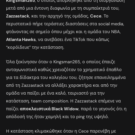
Kingsman265
, ο οποίος αποβλήθηκε από τη διοργάνωση
μετά από μια έντονη διαφωνία με τη συμπαίκτριά του,
Zazzastack
, και την αρχηγό της ομάδας,
Cece
. Το
περιστατικό πήρε τεράστιες διαστάσεις στα social media,
φτάνοντας σε σημείο όπου μέχρι και η ομάδα του NBA,
Atlanta Hawks
, να ανεβάσει ένα TikTok που κάπως
“κορόϊδευε” την κατάσταση.
Όλα ξεκίνησαν όταν ο Kingsman265, ο οποίος έπαιζε
ανταγωνιστικά καθώς χρειαζόταν το χρηματικό έπαθλο
για τα δίδακτρα του κολεγίου του, ζήτησε επανειλημμένα
από τη Zazzastack να αλλάξει χαρακτήρα και από την
ομάδα να παίξει με ένα καλό, ταιριαστό για την
κατάσταση, team composition. Η Zazzastack επέμενε να
παίζει
αποκλειστικά Black Widow
, παρά το γεγονός ότι η
απόδοσή της ήταν χαμηλή και το ping της υψηλό.
Η κατάσταση κλιμακώθηκε όταν η Cece παρενέβη με