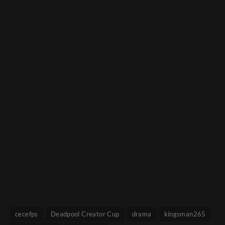
cecefps
Deadpool Creator Cup
drama
kingsman265