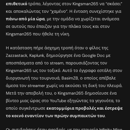
επιθετικό
τρόπο, λέγοντας στον Kingsman265 να “σκάσει”
και αποκαλώντας τον “χαμένο”. Η ένταση συνεχίστηκε για
πάνω από μία ώρα
, με την ομάδα να χωρίζεται ανάμεσα
σε αυτούς που έπαιζαν για την πλάκα τους και στον
Kingsman265 που ήθελε τη νίκη.
Η κατάσταση πήρε άσχημη τροπή όταν ο φίλος της
Zazzastack, Kaplunk, δημιούργησε ένα Google Doc με
αποσπάσματα από το stream, παρουσιάζοντας τον
Kingsman265 ως τον τοξικό. Αυτό το έγγραφο εστάλη στον
διοργανωτή του τουρνουά, BasimZB, ο οποίος απέβαλε
άμεσα τον streamer χωρίς να ακούσει τη δική του πλευρά.
Μετά την αποβολή του, ο Kingsman265 δημοσίευσε ένα
βίντεο μιας ώρας στο YouTube εξηγώντας τα γεγονότα, το
οποίο συγκέντρωσε
εκατομμύρια προβολές και έστρεψε
το κοινό εναντίον των πρώην συμπαικτών του
.
Οι αντιδράσεις ήταν σφοδρές, με την εταιρεία Infinity Mice