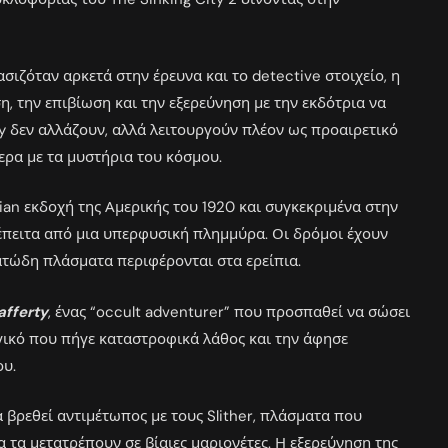
ασιζόταν αρκετά στην έρευνα και το detective στοιχείο, η
η, την επιβίωση και την εξερεύνηση με την εκδότρια να
ay δεν αλλάζουν, αλλά λειτουργούν πλέον ως προαιρετικό
ερα με τα μυστήρια του κόσμου.
tian εκδοχή της Αμερικής του 1920 και συγκεκριμένα στην
έπειτα από μια υπερφυσική πλημμύρα. Οι δρόμοι έχουν
ρατώδη πλάσματα περιφέρονται στα ερείπια.
afferty
, ένας “occult adventurer” που προσπαθεί να σώσει
γικό που πήγε καταστροφικά λάθος και την άφησε
ου.
α βρεθεί αντιμέτωπος με τους Slither, πλάσματα που
τα μετατρέπουν σε βίαιες μαριονέτες. Η εξερεύνηση της