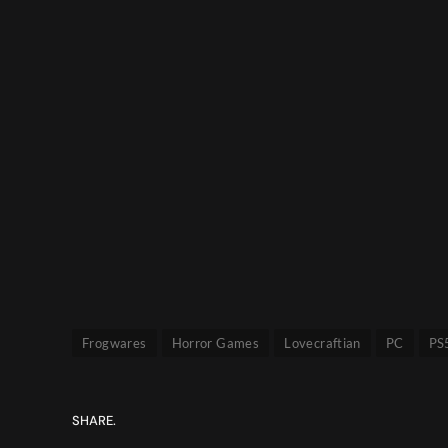
Frogwares
Horror Games
Lovecraftian
PC
PS
SHARE.