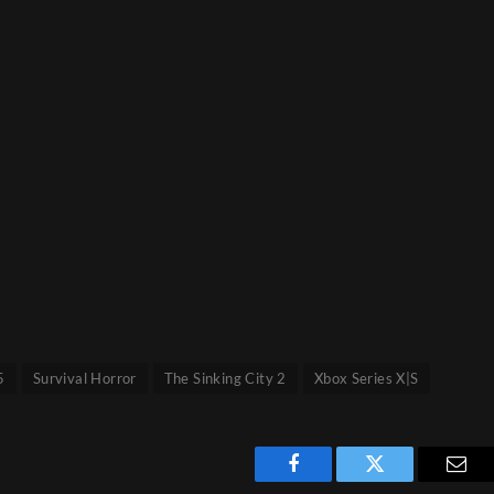
5
Survival Horror
The Sinking City 2
Xbox Series X|S
Facebook
Twitter
Emai