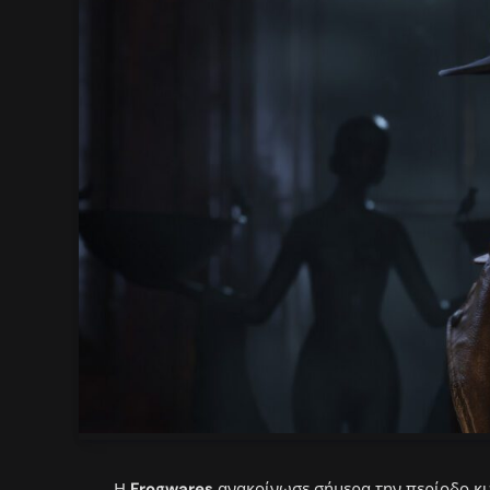
Η
Frogwares
ανακοίνωσε σήμερα την περίοδο κυ