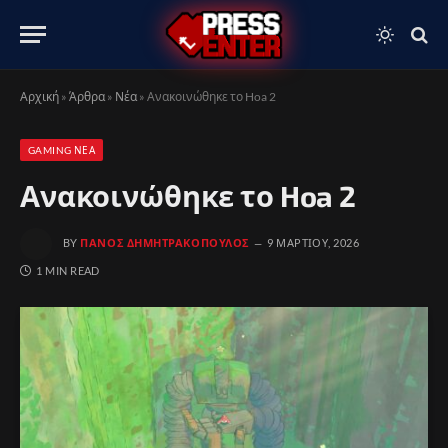
Αρχική
»
Άρθρα
»
Νέα
»
Ανακοινώθηκε το Hoa 2
GAMING ΝΈΑ
Ανακοινώθηκε το Hoa 2
BY
ΠΆΝΟΣ ΔΗΜΗΤΡΑΚΌΠΟΥΛΟΣ
9 ΜΑΡΤΊΟΥ, 2026
1 MIN READ