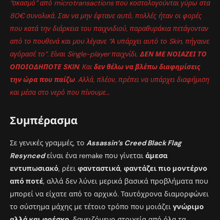
“σκασμό” από microtransactions που κοστολογούνται γύρω στα
80€ συνολικά. Σαν να μην έφτανε αυτό, πολλές ήταν οι φορές
που κατά την διάρκεια του παιχνιδιού, παραθυράκια πετάγονταν
από το πουθενά και μου λέγανε “Α υπάρχει αυτό το Skin, πήγαινε
αγόρασέ το”. Είναι Single-player παιχνίδι.
ΔΕΝ ΜΕ ΝΟΙΑΖΕΙ ΤΟ
ΟΠΟΙΟΔΗΠΟΤΕ SKIN
. Και
δεν θέλω να βλέπω διαφημίσεις
την ώρα που παίζω
. Αλλά, πλέον, πρέπει να υπάρχει διαφήμιση
και μέσα στο νερό που πίνουμε…
Συμπέρασμα
Σε γενικές γραμμές, το
Assassin’s Creed Black Flag
Resynced
είναι ένα remake που γίνεται
άμεσα
εντυπωσιακό
, ρέει
φανταστικά
,
φαντάζει πιο μοντέρνο
από ποτέ
, αλλά δεν λύνει μερικά βασικά προβλήματα που
μπορεί να είχατε από το αρχικό. Ταυτόχρονα διαμορφώνει
το σύστημα μάχης με τέτοιο τρόπο που μοιάζει
γνώριμο
αλλά και φρέσκο
, δανειζόμενο στοιχεία από όλα τα