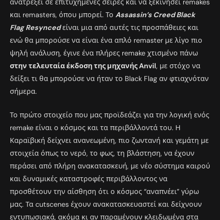
ανατρέξει σε επιτυχημένες σειρές και να ξεκινήσει remakes
και remasters, όπου μπορεί. Το
Assassin’s Creed Black
Flag Resynced
είναι μια από αυτές τις προσπάθειες και
ενώ θα μπορούσε να είναι ένα απλό remaster με λίγο πιο
ψηλή ανάλυση, έγινε ένα πλήρες remake χτισμένο πάνω
στην τελευταία έκδοση της μηχανής Anvil
, με στόχο να
δείξει τι θα μπορούσε να ήταν το Black Flag αν φτιαχνόταν
σήμερα.
Το πρώτο στοιχείο που μας προϊδεάζει για την λογική ενός
remake είναι ο κόσμος και τα περιβάλλοντά του. Η
Καραϊβική δείχνει ανανεωμένη, πιο ζωντανή και γεμάτη με
στοιχεία όπως το νερό, το φως, τη βλάστηση, να έχουν
περάσει από πλήρη ανακατασκευή, με νέο σύστημα καιρού
και δυναμικές καταστροφές περιβάλλοντος να
προσθέτουν την αίσθηση ότι ο κόσμος “αναπνέει” γύρω
μας. Τα cutscenes έχουν ανακατασκευαστεί και δείχνουν
εντυπωσιακά, ακόμα κι αν παραμένουν κλειδωμένα στα