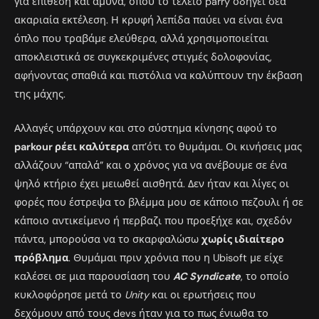
για επίθεση και άμυνα, όπου το τέλειο parry οδηγεί σεα
ακαριαία εκτέλεση. Η κρυφή λεπίδα παύει να είναι ένα
όπλο που τραβάμε ελεύθερα, αλλά χρησιμοποιείται
αποκλειστικά σε συγκεκριμένες στιγμές δολοφονίας,
αφήνοντας σπαθιά και πιστόλια να καλύπτουν την έκβαση
της μάχης.
Αλλαγές υπάρχουν και στο σύστημα κίνησης αφού το
parkour ρέει καλύτερα
απ’ότι το θυμάμαι. Οι κινήσεις μας
αλλάζουν “απαλά” και ο χρόνος για να ανέβουμε σε ένα
ψηλό κτήριο έχει μειωθεί αισθητά. Δεν ήταν και λίγες οι
φορές που έστρεψα το βλέμμα μου σε κάποιο πεζουλι ή σε
κάποιο αντικείμενο ή περβαζι που προεξήχε και, σχεδόν
πάντα, μπορούσα να το σκαρφαλώσω
χωρίς ιδιαίτερο
πρόβλημα
. Θυμάμαι πριν χρόνια που η Ubisoft με είχε
καλέσει σε μια παρουσίαση του
AC Syndicate
, το οποίο
κυκλοφόρησε μετά το
Unity
και οι ερωτήσεις που
δεχόμουν από τους devs ήταν για το πως ένιωθα το