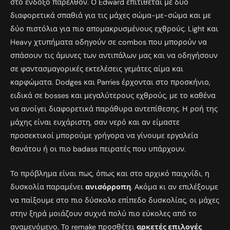
στο ένδοξο παρελθόν. Ο Edward επιτίθεται με δύο
διαφορετικά σπαθιά για τις μάχες σώμα-με-σώμα και με
δύο πιστόλια για πιο απομακρυσμένους εχθρούς. Light και
Heavy χτυπήματα οδηγούν σε combos που μπορούν να
σπάσουν τις άμυνες των αντιπάλων μας και να οδηγήσουν
σε φαντασμαγορικές εκτελέσεις γεμάτες αίμα και
καρφώματα. Dodges και Parries έρχονται στο προσκήνιο,
ειδικά σε bosses και μεγαλύτερους εχθρούς, με το καθένα
να ανοίγει διαφορετικά παράθυρα αντεπίθεσης. Η ροή της
μάχης είναι ευχάριστη, σαν νερό και αν είμαστε
προσεκτικοί μπορούμε γρήγορα να γίνουμε εργαλεία
θανάτου ή οι πιο badass πειρατές που υπάρχουν.
Το πρόβλημα είναι πως, όπως και στο αρχικό παιχνίδι, η
δυσκολία παραμένει
ανισόρροπη
. Ακόμα κι αν επιλέξουμε
να παίξουμε στο πιο δύσκολο επίπεδο δυσκολίας, οι μάχες
στην ξηρά μοιάζουν συχνά πολύ πιο εύκολες από το
αναμενόμενο. Το remake προσθέτει
αρκετές επιλογές