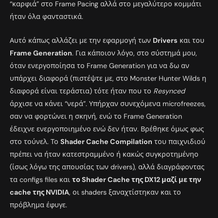
“καρφιά” στο Frame Pacing αλλά στο μεγαλύτερο κομμάτι
ήταν όλα φανταστικά.
Αυτό κάπως αλλάζει με την εφαρμογή των
Drivers
και του
Frame Generation
. Για κάποιον λόγο, στο σύστημά μου,
όταν ενεργοποίησα το Frame Generation για να δω αν
υπάρχει διαφορά (πιστέψτε με, στο Monster Hunter Wilds η
διαφορά είναι τεράστια) τότε ήταν που το
Resynced
άρχισε να κάνει “νερά”. Υπήρχαν συνεχόμενα microfreezes,
σαν να φορτώνει η σκηνή, ενώ το Frame Generation
έδειχνε ενεργοποιημένο ενώ δεν ήταν. Βρέθηκε όμως φως
στο τούνελ. Το
Shader Cache Compilation
του παιχνιδιού
πρέπει να ήταν κατεστραμμένο ή κακώς συγκροτημένηο
(ίσως λόγω της απουσίας των drivers), αλλά διαγράφοντας
τα configs files και
το Shader Cache της DX12 μαζί με την
cache της NVIDIA
, οι shaders ξαναχτίστηκαν και το
πρόβλημα έφυγε.