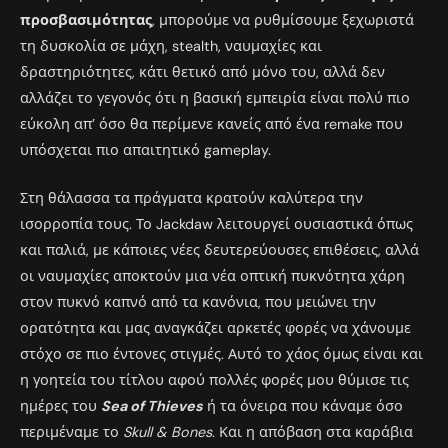
προσβασιμότητας
, μπορούμε να ρυθμίσουμε ξεχωριστά
τη δυσκολία σε μάχη, stealth, ναυμαχίες και
δραστηριότητες, κάτι θετικό από μόνο του, αλλά δεν
αλλάζει το γεγονός ότι η βασική εμπειρία είναι πολύ πιο
εύκολη απ’ όσο θα περίμενε κανείς από ένα remake που
υπόσχεται πιο απαιτητικό gameplay.
Στη θάλασσα τα πράγματα κρατούν καλύτερα την
ισορροπία τους. Το Jackdaw λειτουργεί ουσιαστικά όπως
και παλιά, με κάποιες νέες δευτερεύουσες επιθέσεις, αλλά
οι ναυμαχίες αποκτούν μια νέα οπτική πυκνότητα χάρη
στον πυκνό καπνό από τα κανόνια, που μειώνει την
ορατότητα και μας αναγκάζει αρκετές φορές να χάνουμε
στόχο σε πιο έντονες στιγμές. Αυτό το χάος όμως είναι και
η γοητεία του τίτλου αφού πολλές φορές μου θύμισε τις
ημέρες του
Sea of Thieves
ή τα όνειρα που κάναμε όσο
περιμέναμε το
Skull & Bones
. Και η απόβαση στα καράβια