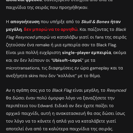
παιχνίδια της σειράς που προηγήθηκαν.
Η
απογοήτευση
που υπήρξε από το
Skull & Bones
ήταν
μεγάλη
,
δεν μπορώ να το αρνηθώ
. Και παίζοντας το
Black
Flag Resynced
μπορώ να καταλάβω γιατί οι fans της σειράς
ζητούσαν ένα remake ή μια εμπειρία σαν το Black Flag.
Είναι μια πολλή ευχάριστη
single-player εμπειρία
, ακόμα
και αν δεν λείπουν οι “
Ubisoft-ισμοί
” με τα
microtransations, τις διαφημίσεις εν ώρα gameplay και τα
ανεξήγητα skins που δεν “κολλάνε” με το θέμα.
Αν η αγάπη σας για το
Black Flag
είναι μεγάλη, το
Resynced
θα δώσει έναν πολύ όμορφο λόγο να ξαναζήσετε την
περιπέτεια του Edward. Ειδικά αν δεν έχετε παίξει το
αρχικό παιχνίδι, αυτή η ανακατασκευή θα σας δώσει ίσως
τον λόγο να το κάνετε ή απλά για να καταλάβετε γιατί
αποτελεί ένα από τα καλύτερα παιχνίδια της σειράς.