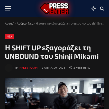
Αρχική
»
Άρθρα
»
Νέα
»
Η SHIFT UP εξαγοράζει τη UNBOUND του Shinji Mikami
ΝΈΑ
Η SHIFT UP εξαγοράζει τη
UNBOUND του Shinji Mikami
BY
PRESS ROOM
1 ΑΠΡΙΛΊΟΥ, 2026
2 MINS READ