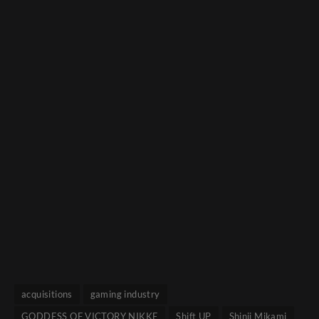
acquisitions
gaming industry
GODDESS OF VICTORY NIKKE
Shift UP
Shinji Mikami