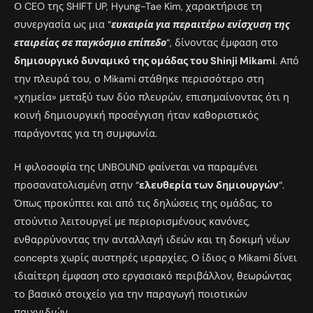
Ο CEO της SHIFT UP, Hyung-Tae Kim, χαρακτήρισε τη
συνεργασία ως μια “
ευκαιρία για περαιτέρω ενίσχυση της
εταιρείας σε παγκόσμιο επίπεδο
“, δίνοντας έμφαση στο
δημιουργικό δυναμικό της ομάδας του Shinji Mikami
. Από
την πλευρά του, ο Mikami στάθηκε περισσότερο στη
«χημεία» μεταξύ των δύο πλευρών, επισημαίνοντας ότι η
κοινή δημιουργική προσέγγιση ήταν καθοριστικός
παράγοντας για τη συμφωνία.
Η φιλοσοφία της UNBOUND φαίνεται να παραμένει
προσανατολισμένη στην “
ελευθερία των δημιουργών
“.
Όπως προκύπτει και από τις δηλώσεις της ομάδας, το
στούντιο λειτουργεί με περιορισμένους κανόνες,
ενθαρρύνοντας την ανταλλαγή ιδεών και τη δοκιμή νέων
concepts χωρίς αυστηρές ιεραρχίες. Ο ίδιος ο Mikami δίνει
ιδιαίτερη έμφαση στο εργασιακό περιβάλλον, θεωρώντας
το βασικό στοιχείο για την παραγωγή ποιοτικών
παιχνιδιών.