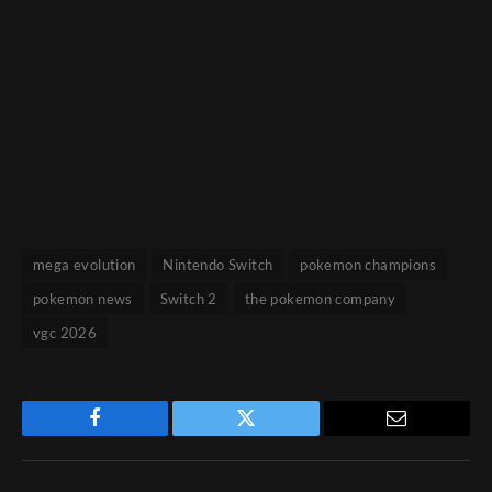
mega evolution
Nintendo Switch
pokemon champions
pokemon news
Switch 2
the pokemon company
vgc 2026
Facebook
Twitter
Email