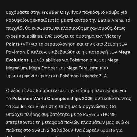
Ερχόμαστε στην
Frontier City
, έναν παγκόσμιο κόμβο για
κορυφαίους εκπαιδευτές, με επίκεντρο την Battle Arena. Το
παιχνίδι θα ενσωματώνει κλασικούς μηχανισμούς, όπως
types και abilities, ενώ εισάγει το σύστημα των
Victory
Points
(VP) για τη στρατολόγηση και την εκπαίδευση των
Pokémon. Επιπλέον, επιβεβαιώθηκε η επιστροφή των
Mega
Evolutions
, με νέα abilities για Pokémon όπως οι Mega
Meganium, Mega Emboar και Mega Feraligatr, που
πρωτοεμφανίστηκαν στο Pokémon Legends: Z-A.
Ο νέος τίτλος θα αποτελέσει την επίσημη πλατφόρμα για
το
Pokémon World Championships 2026
, αντικαθιστώντας
τα Scarlet και Violet στις επίσημες διοργανώσεις. Θα
υπάρχει πλήρης συμβατότητα με το Pokémon HOME,
επιτρέποντας τη μεταφορά παλιών πλασμάτων μας, ενώ οι
παίκτες στο Switch 2 θα λάβουν ένα δωρεάν update για