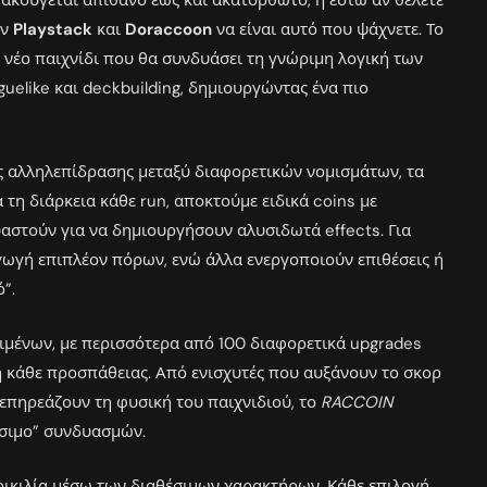
υ ακούγεται απίθανο έως και ακατόρθωτο, ή έστω αν θέλετε
ων
Playstack
και
Doraccoon
να είναι αυτό που ψάχνετε. Το
 νέο παιχνίδι που θα συνδυάσει τη γνώριμη λογική των
uelike και deckbuilding, δημιουργώντας ένα πιο
ης αλληλεπίδρασης μεταξύ διαφορετικών νομισμάτων, τα
ά τη διάρκεια κάθε run, αποκτούμε ειδικά coins με
υαστούν για να δημιουργήσουν αλυσιδωτά effects. Για
γωγή επιπλέον πόρων, ενώ άλλα ενεργοποιούν επιθέσεις ή
”.
ειμένων, με περισσότερα από 100 διαφορετικά upgrades
η κάθε προσπάθειας. Από ενισχυτές που αυξάνουν το σκορ
επηρεάζουν τη φυσική του παιχνιδιού, το
RACCOIN
τίσιμο” συνδυασμών.
ποικιλία μέσω των διαθέσιμων χαρακτήρων. Κάθε επιλογή