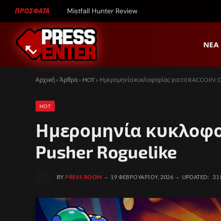
ΠΡΟΣΦΑΤΑ
Mistfall Hunter Review
ΝΈΑ
Αρχική
»
Άρθρα
»
HOT
»
Ημερομηνία κυκλοφορίας για το RACCOIN: Co
HOT
Ημερομηνία κυκλοφορ
Pusher Roguelike
BY
PRESS ROOM
19 ΦΕΒΡΟΥΑΡΊΟΥ, 2026
UPDATED:
31