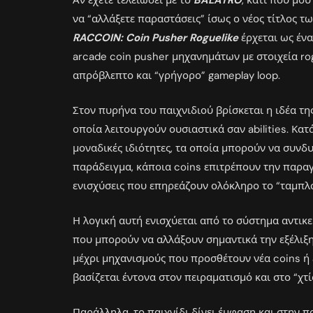
Αν έχετε τελειώσει με το
BALATRO
, κάτι που μο
να “αλλάξετε παραστάσεις” ίσως ο νέος τίτλος τ
RACCOIN: Coin Pusher Roguelike
έρχεται ως ένα
arcade coin pusher μηχανημάτων με στοιχεία rog
απρόβλεπτο και “γρήγορο” gameplay loop.
Στον πυρήνα του παιχνιδιού βρίσκεται η ιδέα τ
οποία λειτουργούν ουσιαστικά σαν abilities. Κατ
μοναδικές ιδιότητες, τα οποία μπορούν να συνδ
παράδειγμα, κάποια coins επιτρέπουν την παρα
ενισχύσεις που επηρεάζουν ολόκληρο το “ταμπλό
Η λογική αυτή ενισχύεται από το σύστημα αντικ
που μπορούν να αλλάξουν σημαντικά την εξέλιξ
μέχρι μηχανισμούς που προσθέτουν νέα coins ή 
βασίζεται έντονα στον πειραματισμό και στο “χ
Παράλληλα, το παιχνίδι δίνει έμφαση και στην 