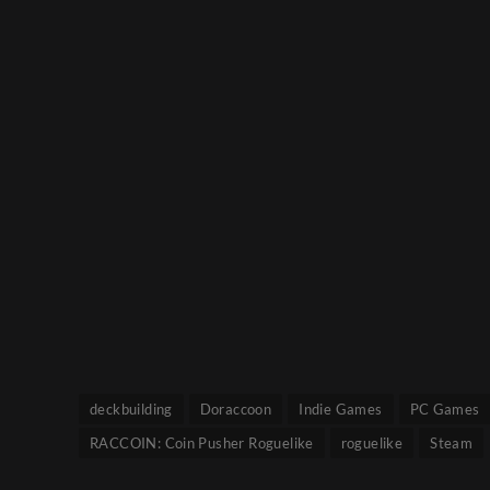
deckbuilding
Doraccoon
Indie Games
PC Games
RACCOIN: Coin Pusher Roguelike
roguelike
Steam