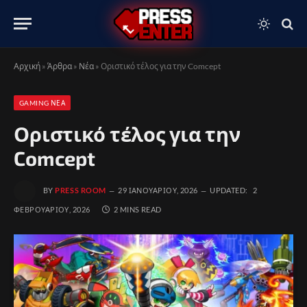
Αρχική
»
Άρθρα
»
Νέα
»
Οριστικό τέλος για την Comcept
GAMING ΝΈΑ
Οριστικό τέλος για την
Comcept
BY
PRESS ROOM
29 ΙΑΝΟΥΑΡΊΟΥ, 2026
UPDATED:
2
ΦΕΒΡΟΥΑΡΊΟΥ, 2026
2 MINS READ