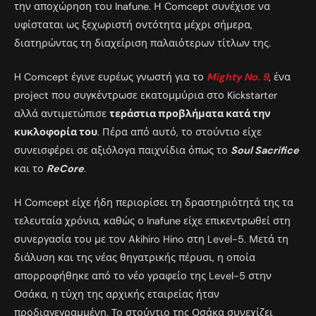
την αποχώρηση του Inafune. Η Comcept συνέχισε να
υφίσταται ως ξεχωριστή οντότητα μέχρι σήμερα,
διατηρώντας τη διαχείριση παλαιότερων τίτλων της.
H Comcept έγινε ευρέως γνωστή για το
Mighty No. 9
, ένα
project που συγκέντρωσε εκατομμύρια στο Kickstarter
αλλά αντιμετώπισε
τεράστια προβλήματα κατά την
κυκλοφορία του
. Πέρα από αυτό, το στούντιο είχε
συνεισφέρει σε αξιόλογα παιχνίδια όπως το
Soul Sacrifice
και το
ReCore
.
Η Comcept είχε ήδη περιορίσει τη δραστηριότητά της τα
τελευταία χρόνια, καθώς ο Inafune είχε επικεντρωθεί στη
συνεργασία του με τον Akihiro Hino στη Level-5. Μετά τη
διάλυση και της νέας θηγατρικής πέρυσι, η οποία
απορροφήθηκε από το νέο γραφείο της Level-5 στην
Οσάκα, η τύχη της αρχικής εταιρείας ήταν
προδιαγεγραμμένη. Το στούντιο της Οσάκα συνεχίζει