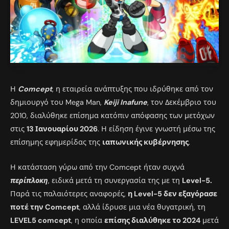
Η
Comcept
, η εταιρεία ανάπτυξης που ιδρύθηκε από τον
δημιουργό του Mega Man,
Keiji Inafune
, τον Δεκέμβριο του
2010, διαλύθηκε επίσημα κατόπιν απόφασης των μετόχων
στις
13 Ιανουαρίου 2026
. Η είδηση έγινε γνωστή μέσω της
επίσημης εφημερίδας της
ιαπωνικής κυβέρνησης
.
Η κατάσταση γύρω από την Comcept ήταν συχνά
περίπλοκη
, ειδικά μετά τη συνεργασία της με τη
Level-5.
Παρά τις παλαιότερες αναφορές,
η Level-5 δεν εξαγόρασε
ποτέ την Comcept
, αλλά ίδρυσε μια νέα θυγατρική, τη
LEVEL5 comcept
, η οποία
επίσης διαλύθηκε το 2024
μετά