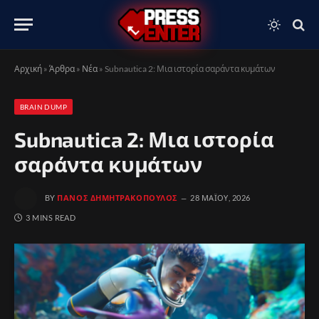
Αρχική
»
Άρθρα
»
Νέα
»
Subnautica 2: Μια ιστορία σαράντα κυμάτων
BRAIN DUMP
Subnautica 2: Μια ιστορία
σαράντα κυμάτων
BY
ΠΆΝΟΣ ΔΗΜΗΤΡΑΚΌΠΟΥΛΟΣ
28 ΜΑΪ́ΟΥ, 2026
3 MINS READ