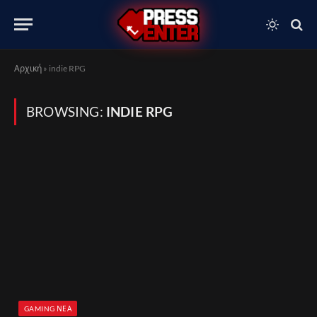
Αρχική
»
indie RPG
BROWSING:
INDIE RPG
GAMING ΝΈΑ