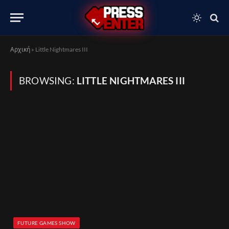
Αρχική
»
Little Nightmares III
BROWSING:
LITTLE NIGHTMARES III
FUTURE GAMES SHOW