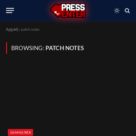
Αρχική
»
patch notes
BROWSING:
PATCH NOTES
GAMING ΝΈΑ