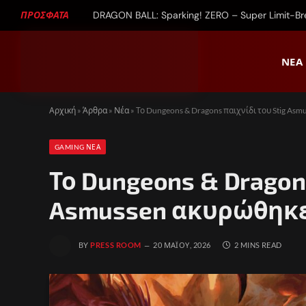
ΠΡΟΣΦΑΤΑ
DRAGON BALL: Sparking! ZERO – Super Limit-B
ΝΈΑ
Αρχική
»
Άρθρα
»
Νέα
»
Το Dungeons & Dragons παιχνίδι του Stig As
GAMING ΝΈΑ
Το Dungeons & Dragon
Asmussen ακυρώθηκ
BY
PRESS ROOM
20 ΜΑΪ́ΟΥ, 2026
2 MINS READ