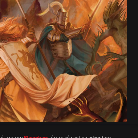
σής της στο
Bloomberg
, ότι το νέο action adventure