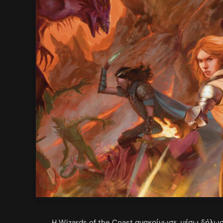
H Wizards of the Coast ανακοίνωσε, μέσω δήλω