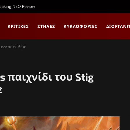
reaking NEO Review
ΚΡΙΤΙΚΈΣ
ΣΤΉΛΕΣ
ΚΥΚΛΟΦΟΡΊΕΣ
ΔΙΟΡΓΑΝΏ
mussen ακυρώθηκε
s παιχνίδι του Stig
ε