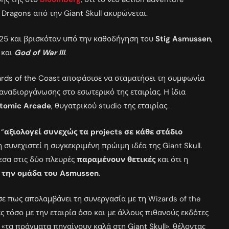
Dragons από την Giant Skull ακυρώνεται.
2025 και βρισκόταν υπό την καθοδήγηση του
Stig Asmussen
,
και
God of War III
.
rds of the Coast αποφάσισε να σταματήσει τη συμφωνία
 αναδιοργάνωσης στο εσωτερικό της εταιρίας. Η ίδια
tomic Arcade
, θυγατρικού studio της εταιρίας.
 “
αξιολογεί συνεχώς τα projects σε κάθε στάδιο
 συνεχιστεί η συγκεκριμένη πρώιμη ιδέα της Giant Skull.
μεσα στις δύο πλευρές
παραμένουν θετικές
και ότι η
ε την ομάδα του Asmussen
.
σε πως απολαμβάνει τη συνεργασία με τη Wizards of the
ς τόσο με την εταιρία όσο και με άλλους πιθανούς εκδότες
 «τα πράγματα πηγαίνουν καλά στη Giant Skull», θέλοντας