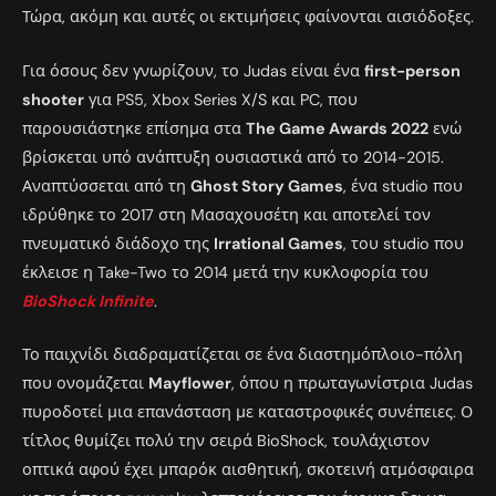
Τώρα, ακόμη και αυτές οι εκτιμήσεις φαίνονται αισιόδοξες.
Για όσους δεν γνωρίζουν, το Judas είναι ένα
first-person
shooter
για PS5, Xbox Series X/S και PC, που
παρουσιάστηκε επίσημα στα
The Game Awards 2022
ενώ
βρίσκεται υπό ανάπτυξη ουσιαστικά από το 2014-2015.
Αναπτύσσεται από τη
Ghost Story Games
, ένα studio που
ιδρύθηκε το 2017 στη Μασαχουσέτη και αποτελεί τον
πνευματικό διάδοχο της
Irrational Games
, του studio που
έκλεισε η Take-Two το 2014 μετά την κυκλοφορία του
BioShock Infinite
.
Το παιχνίδι διαδραματίζεται σε ένα διαστημόπλοιο-πόλη
που ονομάζεται
Mayflower
, όπου η πρωταγωνίστρια Judas
πυροδοτεί μια επανάσταση με καταστροφικές συνέπειες. Ο
τίτλος θυμίζει πολύ την σειρά BioShock, τουλάχιστον
οπτικά αφού έχει μπαρόκ αισθητική, σκοτεινή ατμόσφαιρα