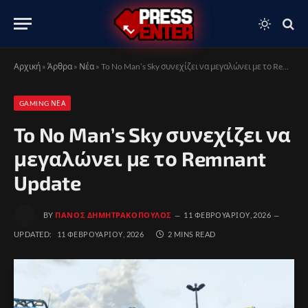
Αρχική
»
Άρθρα
»
Νέα
»
To No Man’s Sky συνεχίζει να μεγαλώνει με το Remnant Update
GAMING ΝΈΑ
To No Man’s Sky συνεχίζει να
μεγαλώνει με το Remnant
Update
BY
ΠΆΝΟΣ ΔΗΜΗΤΡΑΚΌΠΟΥΛΟΣ
11 ΦΕΒΡΟΥΑΡΊΟΥ, 2026
UPDATED:
11 ΦΕΒΡΟΥΑΡΊΟΥ, 2026
2 MINS READ