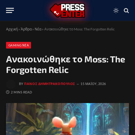
Αρχική
»
Άρθρα
»
Νέα
»
Ανακοινώθηκε το Moss: The Forgotten Relic
GAMING ΝΈΑ
Ανακοινώθηκε το Moss: The
Forgotten Relic
BY
ΠΆΝΟΣ ΔΗΜΗΤΡΑΚΌΠΟΥΛΟΣ
15 ΜΑΪ́ΟΥ, 2026
2 MINS READ