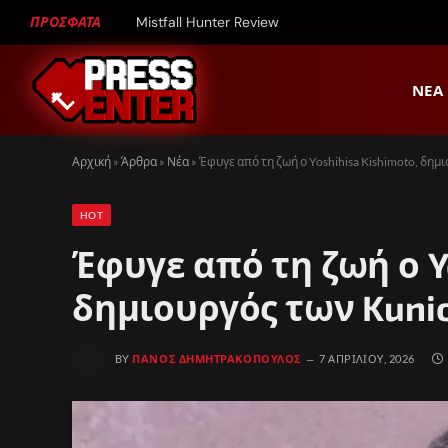
ΠΡΟΣΦΑΤΑ
Mistfall Hunter Review
ΝΈΑ
Αρχική
»
Άρθρα
»
Νέα
»
Έφυγε από τη ζωή ο Yoshihisa Kishimoto, δημ
HOT
Έφυγε από τη ζωή ο Yo
δημιουργός των Kunio
BY
ΠΆΝΟΣ ΔΗΜΗΤΡΑΚΌΠΟΥΛΟΣ
7 ΑΠΡΙΛΊΟΥ, 2026