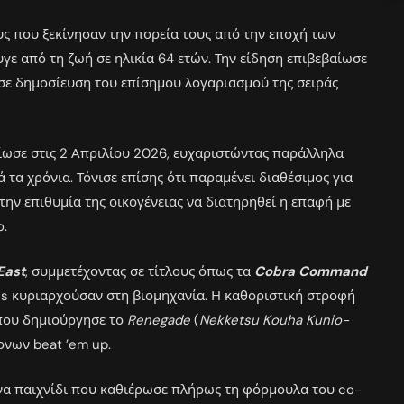
υς που ξεκίνησαν την πορεία τους από την εποχή των
υγε από τη ζωή σε ηλικία 64 ετών. Την είδηση επιβεβαίωσε
 σε δημοσίευση του επίσημου λογαριασμού της σειράς
ίωσε στις 2 Απριλίου 2026, ευχαριστώντας παράλληλα
ά τα χρόνια. Τόνισε επίσης ότι παραμένει διαθέσιμος για
ην επιθυμία της οικογένειας να διατηρηθεί η επαφή με
o.
East
, συμμετέχοντας σε τίτλους όπως τα
Cobra Command
des κυριαρχούσαν στη βιομηχανία. Η καθοριστική στροφή
όπου δημιούργησε το
Renegade
(
Nekketsu Kouha Kunio-
ρονων beat ’em up.
ένα παιχνίδι που καθιέρωσε πλήρως τη φόρμουλα του co-