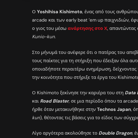
Ο
Yoshihisa Kishimoto
, ένας από τους ανθρώπο
arcade και των early beat ’em up παιχνιδιών, έφ
ο γιος του μέσω
ανάρτησης στο Χ
, απαντώντας
Kunio-kun
.
Στο μήνυμά του ανέφερε ότι ο πατέρας του απεβ
τους παίκτες για τη στήριξη που έδειξαν όλα αυτ
οποιαδήποτε περαιτέρω ενημέρωση, δείχνοντας τ
την κοινότητα που στήριξε τα έργα του Kishimot
Ο Kishimoto ξεκίνησε την καριέρα του στη
Data 
και
Road Blaster
, σε μια περίοδο όπου τα arca
ήρθε όταν μετακινήθηκε στην
Technos Japan
, 
kun
), θέτοντας τις βάσεις για το είδος των σύγχ
Λίγο αργότερα ακολούθησε το
Double Dragon
, 