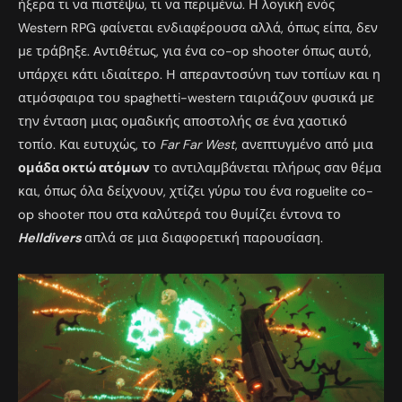
ήξερα τι να πιστέψω, τι να περιμένω. Η λογική ενός
Western RPG φαίνεται ενδιαφέρουσα αλλά, όπως είπα, δεν
με τράβηξε. Αντιθέτως, για ένα co-op shooter όπως αυτό,
υπάρχει κάτι ιδιαίτερο. Η απεραντοσύνη των τοπίων και η
ατμόσφαιρα του spaghetti-western ταιριάζουν φυσικά με
την ένταση μιας ομαδικής αποστολής σε ένα χαοτικό
τοπίο. Και ευτυχώς, το
Far Far West
, ανεπτυγμένο από μια
ομάδα οκτώ ατόμων
το αντιλαμβάνεται πλήρως σαν θέμα
και, όπως όλα δείχνουν, χτίζει γύρω του ένα roguelite co-
op shooter που στα καλύτερά του θυμίζει έντονα το
Helldivers
απλά σε μια διαφορετική παρουσίαση.