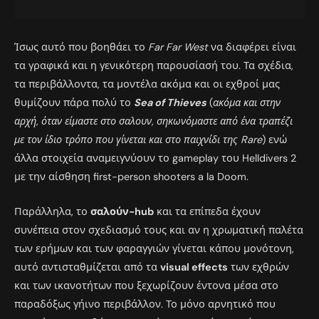
Ίσως αυτό που βοηθάει το
Far Far West
να διαφέρει είναι
τα γραφικά και η γενικότερη παρουσίασή του. Τα σχέδια,
τα περιβάλλοντα, τα μοντέλα ακόμα και οι εχθροί μας
θυμίζουν πάρα πολύ το
Sea of Thieves
(
ακόμα και στην
αρχή, όταν είμαστε στο σαλουν, σηκωνόμαστε από ένα τραπέζι
με τον ίδιο τρόπο που γίνεται και στο παιχνίδι της Rare
) ενώ
άλλα στοιχεία αναμειγνύουν το gameplay του Helldivers 2
με την αίσθηση first-person shooters a la Doom.
Παράλληλα, το
σαλούν-hub
και τα επίπεδα έχουν
συνέπεια στον σχεδιασμό τους και αν η χρωματική παλέτα
των ερήμων και των φαραγγιών γίνεται κάπου μονότονη,
αυτό αντισταθμίζεται από τα
visual effects
των εχθρών
και των ικανοτήτων που ξεχωρίζουν έντονα μέσα στο
παραδόξως γήινο περιβάλλον. Το μόνο αρνητικό που