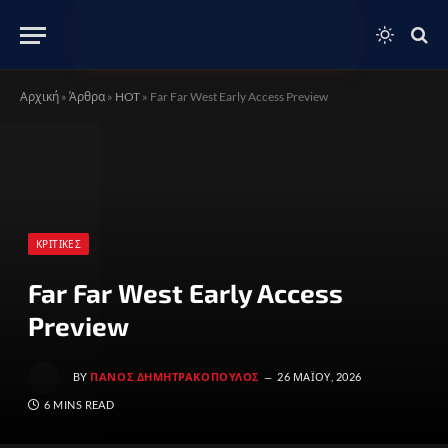
Αρχική
»
Άρθρα
»
HOT
»
Far Far West Early Access Preview
ΚΡΙΤΙΚΈΣ
Far Far West Early Access
Preview
BY
ΠΆΝΟΣ ΔΗΜΗΤΡΑΚΌΠΟΥΛΟΣ
26 ΜΑΪ́ΟΥ, 2026
6 MINS READ