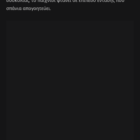
δυσκολίας, το παιχνίδι φτάνει σε επίπεδο έντασης που
σπάνια απογοητεύει.