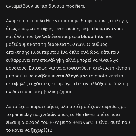
ανταμείβουν με πιο δυνατά modifiers.
Ανάμεσα στα όπλα θα εντοπίσουμε διαφορετικές επιλογές
όπως shotgun, minigun, lever-action, ninja stars, revolvers
και άλλα που ξεκλειδώνονται μέσω
blueprints
που
μαζεύουμε κατά τη διάρκεια των runs. Ο ρυθμός
απόκτησης είναι περίπου ένα όπλο ανά ώρα, κάτι που
ενθαρρύνει την επανάληψη αλλά μπορεί να γίνει λίγο
μονότονο. Ευτυχώς, για να αποφευχθεί η ατελείωτη κίνηση
μπορούμε να ανέβουμε
στο άλογό μας
το οποίο κινείται
σε υψηλές ταχύτητες και φεύγει είτε αν αλλάξουμε όπλο ή
αν δεχτούμε υπερβολική ζημιά.
Αν το έχετε παρατηρήσει, όλα αυτά μοιάζουν ακριβώς με
το gameplay παιχνιδιών όπως το Helldivers οπότε ποια
είναι η διαφορά του FFW με το Helldivers; Τι είναι αυτό που
το κάνει να ξεχωρίζει;