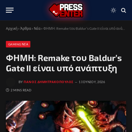
Αρχική
»
Άρθρα
»
Νέα
»
ΦΗΜΗ: Remake του Baldur’s Gate II είναι υπό ανάπτυξη
GAMING ΝΈΑ
ΦΗΜΗ: Remake του Baldur’s
Gate II είναι υπό ανάπτυξη
BY
ΠΆΝΟΣ ΔΗΜΗΤΡΑΚΌΠΟΥΛΟΣ
1 ΙΟΥΝΊΟΥ, 2026
2 MINS READ