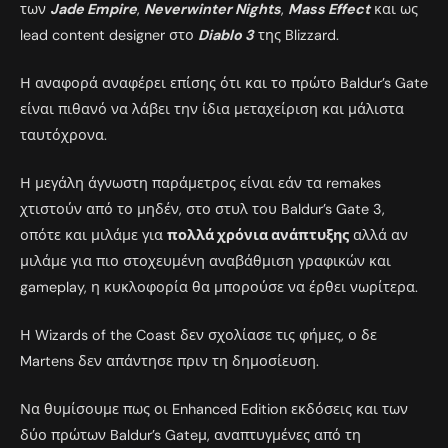
των
Jade Empire
,
Neverwinter Nights
,
Mass Effect
και ως
lead content designer στο
Diablo 3
της Blizzard.
Η αναφορά αναφέρει επίσης ότι και το πρώτο Baldur’s Gate
είναι πιθανό να λάβει την ίδια μεταχείριση και μάλιστα
ταυτόχρονα.
Η μεγάλη άγνωστη παράμετρος είναι εάν τα remakes
χτιστούν από το μηδέν, στο στυλ του Baldur’s Gate 3,
οπότε και μιλάμε για
πολλά χρόνια ανάπτυξης
αλλά αν
μιλάμε για πιο στοχευμένη αναβάθμιση γραφικών και
gameplay, η κυκλοφορία θα μπορούσε να έρθει νωρίτερα.
Η Wizards of the Coast δεν σχολίασε τις φήμες, ο δε
Martens δεν απάντησε πριν τη δημοσίευση.
Να θυμίσουμε πως οι Enhanced Edition εκδόσεις και των
δύο πρώτων Baldur’s Gateμ, αναπτυγμένες από τη