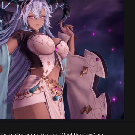
να νέο trailer από τη σειρά “Meet the Crew” για