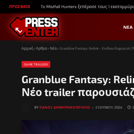
ΠΡΟΣΦΑΤΑ
To Mistfall Hunters ξεπέρασε τους 1 εκατομμύρ
ΝΈΑ
Αρχική
»
Άρθρα
»
Νέα
»
Granblue Fantasy: Relink – Endless Ragnarok | 
GAME TRAILERS
Granblue Fantasy: Reli
Νέο trailer παρουσιάζ
BY
ΠΆΝΟΣ ΔΗΜΗΤΡΑΚΌΠΟΥΛΟΣ
5 ΙΟΥΝΊΟΥ, 2026