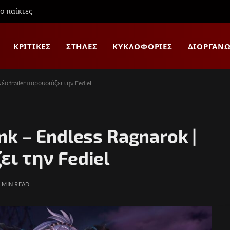
ιο παίκτες
ΚΡΙΤΙΚΈΣ
ΣΤΉΛΕΣ
ΚΥΚΛΟΦΟΡΊΕΣ
ΔΙΟΡΓΑΝΏ
Νέο trailer παρουσιάζει την Fediel
nk – Endless Ragnarok |
ει την Fediel
1 MIN READ