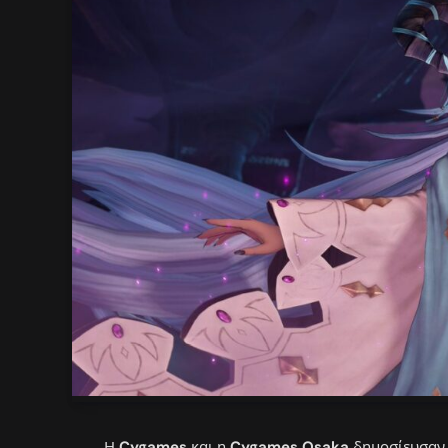
Η
Cygames
και η
Cygames Osaka
δημοσίευσαν έ