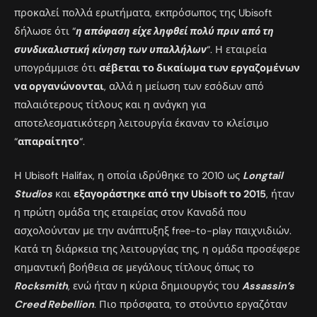
προκαλεί πολλά ερωτήματα, εκπρόσωπος της Ubisoft
δήλωσε ότι “
η απόφαση είχε ληφθεί πολύ πριν από τη
συνδικαλιστική κίνηση των υπαλλήλων
“. Η εταιρεία
υπογράμμισε ότι
σέβεται το δικαίωμα των εργαζομένων
να οργανώνονται
, αλλά η μείωση των εσόδων από
παλαιότερους τίτλους και η ανάγκη για
αποτελεσματικότερη λειτουργία έκαναν το κλείσιμο
“
απαραίτητο
“.
Η Ubisoft Halifax, η οποία ιδρύθηκε το 2010 ως
Longtail
Studios
και
εξαγοράστηκε από την Ubisoft το 2015
, ήταν
η πρώτη ομάδα της εταιρείας στον Καναδά που
ασχολούνταν με την ανάπτυξηξ free-to-play παιχνιδιών.
Κατά τη διάρκεια της λειτουργίας της, η ομάδα προσέφερε
σημαντική βοήθεια σε μεγάλους τίτλους όπως το
Rocksmith
, ενώ ήταν η κύρια δημιουργός του
Assassin’s
Creed Rebellion
. Πιο πρόσφατα, το στούντιο εργαζόταν