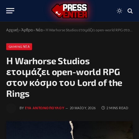
Αρχική
»
Άρθρα
»
Νέα
»
Η Warhorse Studios ετοιμάζει open-world RPG στον κόσμο του Lord of the Rings
GAMING ΝΈΑ
Η Warhorse Studios
ετοιμάζει open-world RPG
στον κόσμο του Lord of the
Rings
BY
ΕΎΑ ΑΝΤΩΝΟΠΟΎΛΟΥ
20 ΜΑΪ́ΟΥ, 2026
2 MINS READ