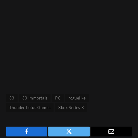
33
33 Immortals
PC
roguelike
Thunder Lotus Games
Xbox Series X
Facebook
Twitter
Email