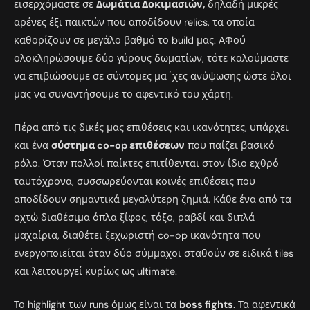
εισερχόμαστε σε
Δωμάτια Δοκιμασιών,
δηλαδή μικρές
αρένες έξι παικτών που αποδίδουν relics, τα οποία
καθορίζουν σε μεγάλο βαθμό το build μας. ΑΦού
ολοκληρώσουμε δύο γύρους δωματίων, τότε καλούμαστε
να επιβιώσουμε σε σύντομες μα΄χες ανύψωσης ώστε όλοι
μας να συναντήσουμε το αφεντικό του χάρτη.
Πέρα από τις δικές μας επιθέσεις και ικανότητες, υπάρχει
και ένα
σύστημα co-op επιθέσεων
που παίζει βασικό
ρόλο. Όταν πολλοί παίκτες επιτίθενται στον ίδιο εχθρό
ταυτόχρονα, συσσωρεύονται κοινές επιθέσεις που
αποδίδουν σημαντικά μεγαλύτερη ζημιά. Κάθε ένα από τα
οχτώ διαθέσιμα όπλα ξίφος, τόξο, ραβδί και διπλά
μαχαίρια, διαθέτει ξεχωριστή co-op ικανότητα που
ενεργοποιείται όταν δύο σύμμαχοι σταθούν σε ειδικά tiles
και λειτουργεί κυρίως ως ultimate.
Το highlight των runs όμως είναι τα
boss fights
. Τα αφεντικά