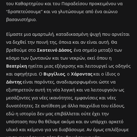
του Καθαρτηρίου και του Παραδείσου προκειμένου να
“δραπετεύσουμε” και να γλυτώσουμε από ένα αιώνιο
βασανιστήριο.
Είμαστε μια αμαρτωλή, καταδικασμένη ψυχή που αρνείται
να δεχθεί την ποινή της, όποια και αν είναι αυτή. Θα
βρεθούμε στο
Σκοτεινό Δάσος
, ένα σημείο μεταξύ των
κόσμο των ζωντανών και των νεκρών, εκεί όπου η
Βεατρίκη
ηγείται μιας εξέγερσης και λειτουργεί ως οδηγός
και αφηγήτρια. Ο
Βιργίλιος
, ο
Χάροντας
και ο ίδιος ο
Δάντης
είναι παρόντες, αναδιαμορφωμένοι ώστε να
εξυπηρετούν αυτή τη νέα λογική και να λειτουργούν ως
μεσάζοντες για νέες ικανότητες, εμφανίσεις και νέες
δυνατότητες. Σε αντίθεση με άλλα παιχνίδια του είδους,
εδώ η ιστορία δεν μας επιβάλλεται ούτε έχει την
υπόσταση που θα θέλαμε ακόμα και αν υπάρχει αρκετό
υλικό και κείμενο για να διαβάσουμε. Αν όμως επιλέξουμε