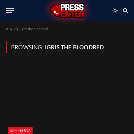
Αρχική
»
igris the bloodred
BROWSING:
IGRIS THE BLOODRED
GAMING ΝΈΑ