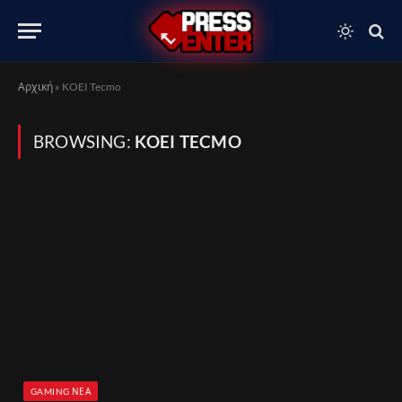
Αρχική
»
KOEI Tecmo
BROWSING:
KOEI TECMO
GAMING ΝΈΑ