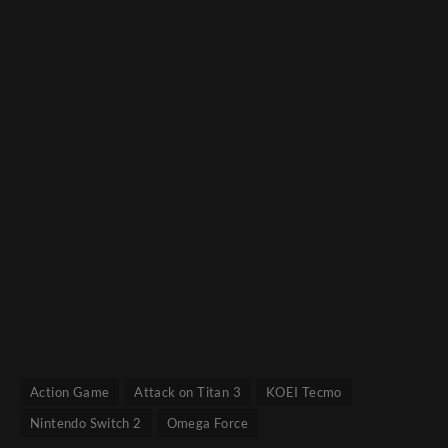
Action Game
Attack on Titan 3
KOEI Tecmo
Nintendo Switch 2
Omega Force