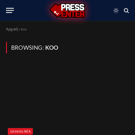
Αρχική
»
koo
BROWSING:
KOO
GAMING ΝΈΑ