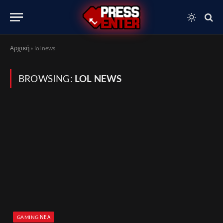
Αρχική
»
lol news
BROWSING:
LOL NEWS
GAMING ΝΈΑ