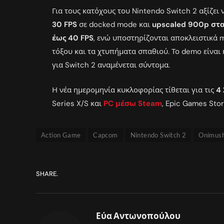
Για τους κατόχους του Nintendo Switch 2 αξίζει 
30 FPS
σε docked mode και
upscaled 900p στα
έως 40 FPS
, ενώ υποστηρίζονται αποκλειστικά 
τόξου και τα χτυπήματα σπαθιού. Το demo είναι 
για Switch 2 αναμένεται σύντομα.
Η νέα ημερομηνία κυκλοφορίας τίθεται για τις
4
Series X/S και
PC μέσω Steam
, Epic Games Stor
Action Game
Capcom
Nintendo Switch 2
Onimush
SHARE.
Εύα Αντωνοπούλου