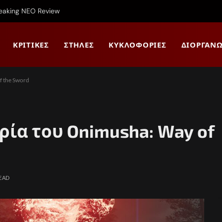
reaking NEO Review
ΚΡΙΤΙΚΈΣ
ΣΤΉΛΕΣ
ΚΥΚΛΟΦΟΡΊΕΣ
ΔΙΟΡΓΑΝΏ
 the Sword
ία του Onimusha: Way of
READ