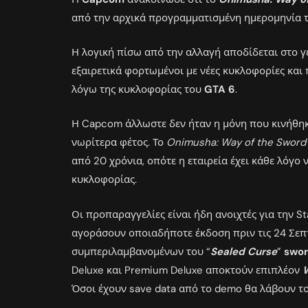
από την αρχικά προγραμματισμένη ημερομηνία τ
Η λογική πίσω από την αλλαγή αποδίδεται στο γ
εξαιρετικά φορτωμένοι με νέες κυκλοφορίες και
λόγω της κυκλοφορίας του
GTA 6
.
Η Capcom άλλωστε δεν ήταν η μόνη που κινήθηκε
νωρίτερα φέτος. Το
Onimusha: Way of the Sword
από 20 χρόνια, οπότε η εταιρεία έχει κάθε λόγο
κυκλοφορίας.
Οι προπαραγγελίες είναι ήδη ανοιχτές για την S
αγοράσουν οποιαδήποτε έκδοση πριν τις 24 Σεπ
συμπεριλαμβανομένων του “
Sealed Curse
”
swor
Deluxe και Premium Deluxe αποκτούν επιπλέον
Όσοι έχουν save data από το demo θα λάβουν το