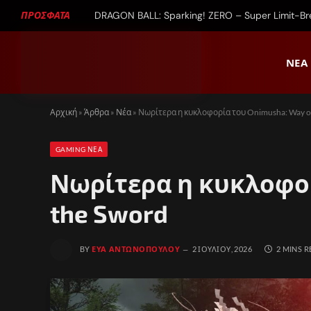
ΠΡΟΣΦΑΤΑ
DRAGON BALL: Sparking! ZERO – Super Limit-B
ΝΈΑ
Αρχική
»
Άρθρα
»
Νέα
»
Νωρίτερα η κυκλοφορία του Onimusha: Way of
GAMING ΝΈΑ
Νωρίτερα η κυκλοφορ
the Sword
BY
ΕΎΑ ΑΝΤΩΝΟΠΟΎΛΟΥ
2 ΙΟΥΛΊΟΥ, 2026
2 MINS 