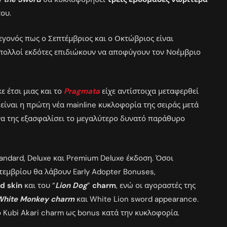
ου.
εγονός πως ο Σεπτέμβριος και ο Οκτώβριος είναι
 πολλοί εκδότες επιδιώκουν να αποφύγουν τον Νοέμβριο
 έτσι μιας και το
Pragmata
είχε αντίστοιχα μεταφερθεί
είναι η πρώτη νέα mainline κυκλοφορία της σειράς μετά
 να της εξασφαλίσει το μεγαλύτερο δυνατό παράθυρο
tandard, Deluxe και Premium Deluxe έκδοση. Όσοι
τεμβρίου θα λάβουν Early Adopter Bonuses,
d skin
και του “
Lion Dog
”
charm
, ενώ οι αγοραστές της
White Monkey charm
και White Lion sword appearance.
 Kubi Akari charm ως bonus κατά την κυκλοφορία.