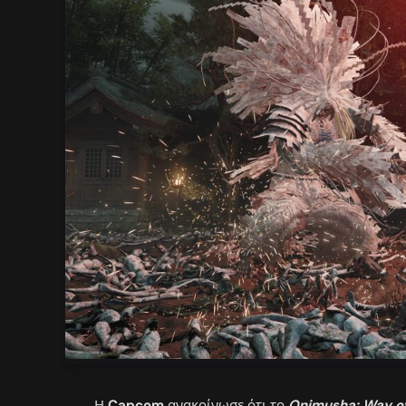
Η
Capcom
ανακοίνωσε ότι το
Onimusha: Way o