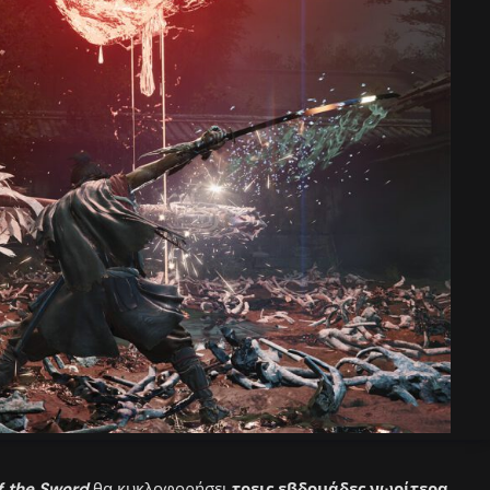
f the Sword
θα κυκλοφορήσει
τρεις εβδομάδες νωρίτερα