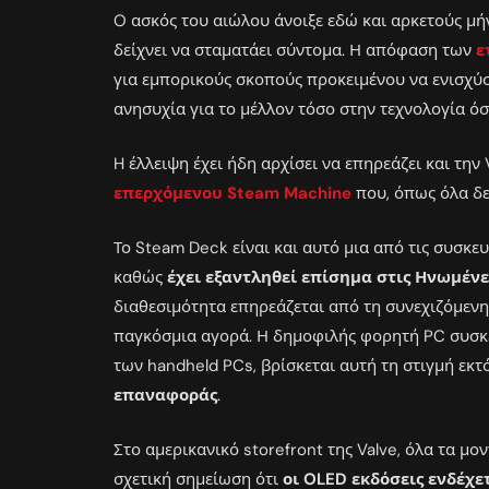
O ασκός του αιώλου άνοιξε εδώ και αρκετούς μήνε
δείχνει να σταματάει σύντομα. Η απόφαση των
ε
για εμπορικούς σκοπούς προκειμένου να ενισχύσ
ανησυχία για το μέλλον τόσο στην τεχνολογία όσ
H έλλειψη έχει ήδη αρχίσει να επηρεάζει και την 
επερχόμενου Steam Machine
που, όπως όλα δε
Το Steam Deck είναι και αυτό μια από τις συσκ
καθώς
έχει εξαντληθεί επίσημα στις Ηνωμένε
διαθεσιμότητα επηρεάζεται από τη συνεχιζόμεν
παγκόσμια αγορά. Η δημοφιλής φορητή PC συσκε
των handheld PCs, βρίσκεται αυτή τη στιγμή εκ
επαναφοράς
.
Στο αμερικανικό storefront της Valve, όλα τα μο
σχετική σημείωση ότι
οι OLED εκδόσεις ενδέχε