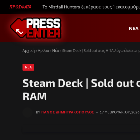
ΠΡΟΣΦΑΤΑ
To Mistfall Hunters ξεπέρασε τους 1 εκατομμύρ
ΝΈΑ
Αρχική
»
Άρθρα
»
Νέα
»
Steam Deck | Sold out στις ΗΠΑ λόγω έλλειψ
ΝΈΑ
Steam Deck | Sold ou
RAM
BY
ΠΆΝΟΣ ΔΗΜΗΤΡΑΚΌΠΟΥΛΟΣ
17 ΦΕΒΡΟΥΑΡΊΟΥ, 2026