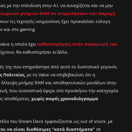
ς με την επένδυση στην A.I. να συνεχίζεται και να μην
ταιρειών μνημών RAM να σταματήσουν την παροχή
ουν τις τεχνητές νοημοσύνες έχει προκαλέσει εύλογη
ο και στο gaming.
Valve η οποία έχει
καθυστερήσεις στην παραγωγή του
ίχνουν, θα καθυστερήσει κι’άλλο.
ευές της που επηρεάστηκε από αυτό το δυστοπικό γεγονός
ς Πολιτείες
, με τη Valve να επιβεβαιώνει ότι η
η έλλειψη μνήμης RAM και αποθηκευτικών μονάδων στην
υή, που ουσιαστικά έφερε στο προσκήνιο την κατηγορία
τός αποθέματος,
χωρίς σαφές χρονοδιάγραμμα
ντέλα του Steam Deck εμφανίζονται ως out of stock, με
ται να είναι διαθέσιμες “κατά διαστήματα”
σε