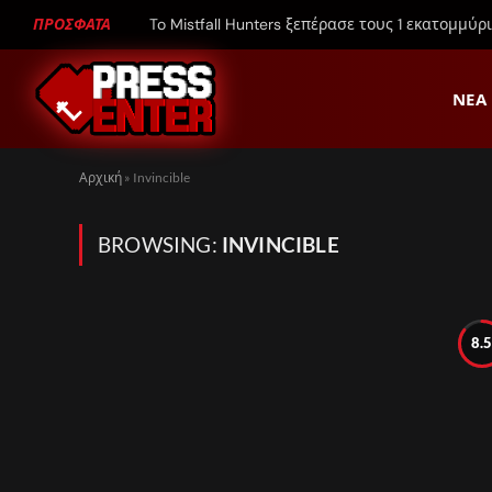
ΠΡΟΣΦΑΤΑ
To Mistfall Hunters ξεπέρασε τους 1 εκατομμύρ
ΝΈΑ
Αρχική
»
Invincible
BROWSING:
INVINCIBLE
8.