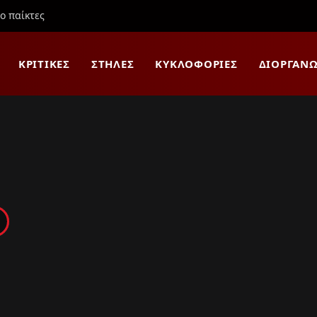
ιο παίκτες
ΚΡΙΤΙΚΈΣ
ΣΤΉΛΕΣ
ΚΥΚΛΟΦΟΡΊΕΣ
ΔΙΟΡΓΑΝΏ
5