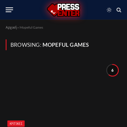
Αρχική
»
Mopeful Games
BROWSING:
MOPEFUL GAMES
6
ΚΡΙΤΙΚΈΣ