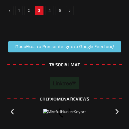
Previous
Next
1
2
3
4
5
Προσθέσε το Pressenter.gr στο Google Feed σας!
TA SOCIAL MΑΣ
ΕΠΕΡΧΟΜΕΝΑ REVIEWS