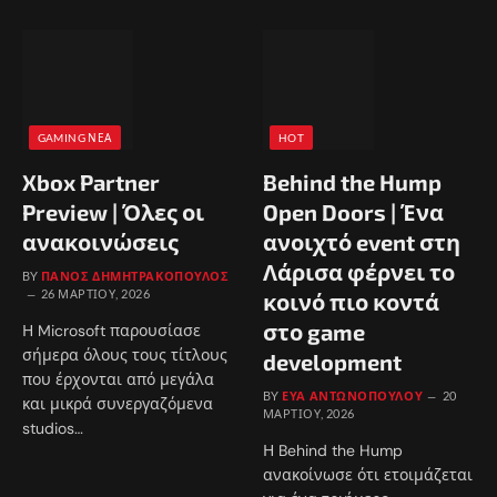
GAMING ΝΈΑ
HOT
Xbox Partner
Behind the Hump
Preview | Όλες οι
Open Doors | Ένα
ανακοινώσεις
ανοιχτό event στη
Λάρισα φέρνει το
BY
ΠΆΝΟΣ ΔΗΜΗΤΡΑΚΌΠΟΥΛΟΣ
26 ΜΑΡΤΊΟΥ, 2026
κοινό πιο κοντά
στο game
Η Microsoft παρουσίασε
σήμερα όλους τους τίτλους
development
που έρχονται από μεγάλα
BY
ΕΎΑ ΑΝΤΩΝΟΠΟΎΛΟΥ
20
και μικρά συνεργαζόμενα
ΜΑΡΤΊΟΥ, 2026
studios…
Η Behind the Hump
ανακοίνωσε ότι ετοιμάζεται