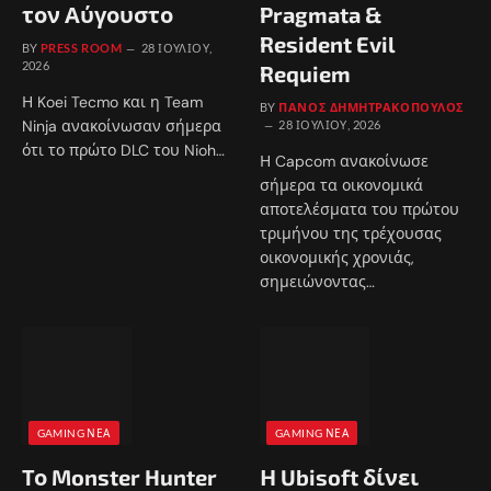
τον Αύγουστο
Pragmata &
Resident Evil
BY
PRESS ROOM
28 ΙΟΥΛΊΟΥ,
2026
Requiem
Η Koei Tecmo και η Team
BY
ΠΆΝΟΣ ΔΗΜΗΤΡΑΚΌΠΟΥΛΟΣ
Ninja ανακοίνωσαν σήμερα
28 ΙΟΥΛΊΟΥ, 2026
ότι το πρώτο DLC του Nioh…
Η Capcom ανακοίνωσε
σήμερα τα οικονομικά
αποτελέσματα του πρώτου
τριμήνου της τρέχουσας
οικονομικής χρονιάς,
σημειώνοντας…
GAMING ΝΈΑ
GAMING ΝΈΑ
Το Monster Hunter
Η Ubisoft δίνει