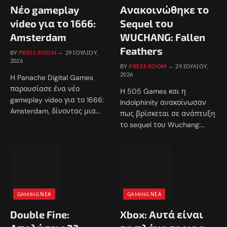
Νέο gameplay
Ανακοινώθηκε το
video για το 1666:
Sequel του
Amsterdam
WUCHANG: Fallen
Feathers
BY
PRESS ROOM
29 ΙΟΥΛΊΟΥ,
2026
BY
PRESS ROOM
29 ΙΟΥΛΊΟΥ,
2026
Η Panache Digital Games
παρουσίασε ένα νέο
Η 505 Games και η
gameplay video για το 1666:
Indolphinity ανακοίνωσαν
Amsterdam, δίνοντας μια…
πως βρίσκεται σε ανάπτυξη
το sequel του Wuchang:…
GAMING ΝΈΑ
GAMING ΝΈΑ
Double Fine:
Xbox: Αυτά είναι