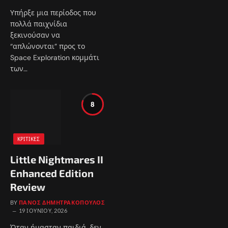
Υπήρξε μια περίοδος που
πολλά παιχνίδια
ξεκινούσαν να
“απλώνονται” προς το
Space Exploration κομμάτι
των…
8
ΚΡΙΤΙΚΈΣ
Little Nightmares II
Enhanced Edition
Review
BY
ΠΆΝΟΣ ΔΗΜΗΤΡΑΚΌΠΟΥΛΟΣ
19 ΙΟΥΝΊΟΥ, 2026
Όταν ήμασταν παιδιά, δεν