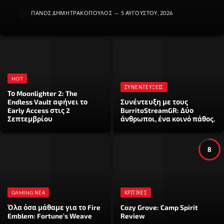
ΠΆΝΟΣ ΔΗΜΗΤΡΑΚΌΠΟΥΛΟΣ
5 ΑΥΓΟΎΣΤΟΥ, 2026
HOT
ΣΥΝΕΝΤΕΎΞΕΙΣ
Το Moonlighter 2: The
Endless Vault αφήνει το
Συνέντευξη με τους
Early Access στις 2
BurritoStreamGR: Δύο
Σεπτεμβρίου
άνθρωποι, ένα κοινό πάθος.
8
GAMING ΝΈΑ
ΚΡΙΤΙΚΈΣ
Όλα όσα μάθαμε για το Fire
Cozy Grove: Camp Spirit
Emblem: Fortune’s Weave
Review