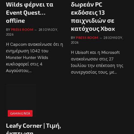
Wilds φέρνει τα
δωρεάν PC
Event Quest…
εκδόσεις 13
offline
παιχνιδιών σε
κατόχους Xbox
BY
PRESS ROOM
28 ΙΟΥΛΊΟΥ,
2026
BY
PRESS ROOM
28 ΙΟΥΛΊΟΥ,
2026
Η Capcom ανακοίνωσε ότι η
ενημέρωση 1.042 του
Η Ubisoft και η Microsoft
Monster Hunter Wilds
ανακοίνωσαν στις 27
κυκλοφορεί στις 4
Ιουλίου την επέκταση της
Αυγούστου,…
συνεργασίας τους, με…
GAMING ΝΈΑ
Leafy Corner | Τιμή,
έκπτωση