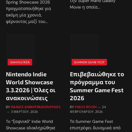
την Super Mario Galaxy
Spring Showcase 2026
Movie η οποία…
πραγματοποιήθηκε για
ακόμη μία χρονιά,
φέρνοντας μαζί του…
GAMING ΝΈΑ
SUMMER GAME FEST
Nintendo Indie
Επιβεβαιώθηκε το
World Showcase
πρόγραμμα του
3.3.2026 | Όλες οι
Summer Game Fest
ανακοινώσεις
2026
BY
ΠΆΝΟΣ ΔΗΜΗΤΡΑΚΌΠΟΥΛΟΣ
BY
PRESS ROOM
24
3 ΜΑΡΤΊΟΥ, 2026
ΦΕΒΡΟΥΑΡΊΟΥ, 2026
To “ξαφνικό” Indie World
Το Summer Game Fest
Showcase ολοκληρώθηκε
επιστρέφει δυναμικά από