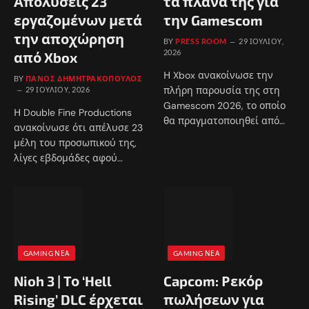
Απολύσεις 23
τα πλάνα της για
εργαζομένων μετά
την Gamescom
την αποχώρηση
BY
PRESS ROOM
29 ΙΟΥΛΊΟΥ,
2026
από Xbox
Η Xbox ανακοίνωσε την
BY
ΠΆΝΟΣ ΔΗΜΗΤΡΑΚΌΠΟΥΛΟΣ
πλήρη παρουσία της στη
29 ΙΟΥΛΊΟΥ, 2026
Gamescom 2026, το οποίο
Η Double Fine Productions
θα πραγματοποιηθεί από…
ανακοίνωσε ότι απέλυσε 23
μέλη του προσωπικού της,
λίγες εβδομάδες αφού…
GAMING ΝΈΑ
GAMING ΝΈΑ
Nioh 3 | Το ‘Hell
Capcom: Ρεκόρ
Rising’ DLC έρχεται
πωλήσεων για