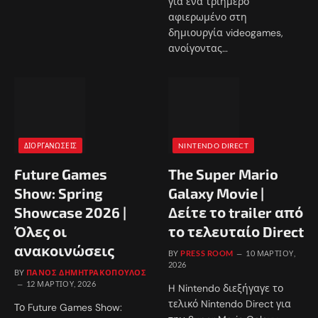
για ένα τριήμερο
αφιερωμένο στη
δημιουργία videogames,
ανοίγοντας…
ΔΙΟΡΓΑΝΏΣΕΙΣ
NINTENDO DIRECT
Future Games
The Super Mario
Show: Spring
Galaxy Movie |
Showcase 2026 |
Δείτε το trailer από
Όλες οι
το τελευταίο Direct
ανακοινώσεις
BY
PRESS ROOM
10 ΜΑΡΤΊΟΥ,
2026
BY
ΠΆΝΟΣ ΔΗΜΗΤΡΑΚΌΠΟΥΛΟΣ
12 ΜΑΡΤΊΟΥ, 2026
H Nintendo διεξήγαγε το
τελικό Nintendo Direct για
Το Future Games Show: