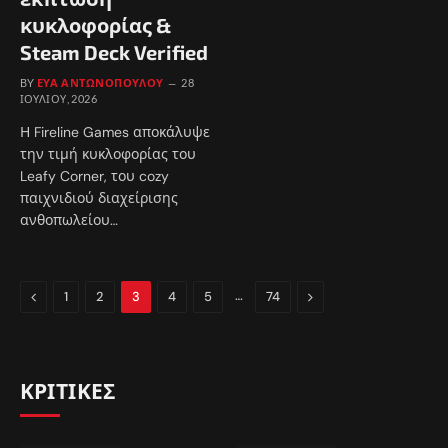
κυκλοφορίας &
Steam Deck Verified
BY
ΕΎΑ ΑΝΤΩΝΟΠΟΎΛΟΥ
28
ΙΟΥΛΊΟΥ, 2026
Η Fireline Games αποκάλυψε
την τιμή κυκλοφορίας του
Leafy Corner, του cozy
παιχνιδιού διαχείρισης
ανθοπωλείου…
Previous
…
Next
1
2
3
4
5
74
ΚΡΙΤΙΚΕΣ